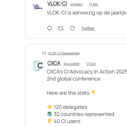
VLOK-CI
@vlokci
·
17 Apr
VLOK-CI is aanwezig op de jaarlij
Twitter
VLOK-CI Retweeted
CIICA
@ciicanet
·
17 Oct
CIICA’s CI Advocacy In Action 2025
2nd global conference.
Here are the stats
120 delegates
32 countries represented
40 CI users