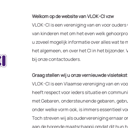
Welkom op de website van VLOK-CI vzw
VLOK-CI is een vereniging van en voor ouders 
van kinderen met om het even welk gehoorprobl
u zoveel mogelijk informatie over alles wat t
het algemeen, en over het CI in het bijzonder.
bij onze contactouders.
Graag stellen wij u onze vernieuwde visietekst
VLOK-CI is een Vlaamse vereniging van en voo
heeft respect voor ieders situatie en commun
met Gebaren, ondersteunende gebaren, gebrui
onder welke vorm ook, is immers essentieel voo
Toch streven wij als oudervereniging ernaar on
aan de horende maatschappij omdat dit hun he