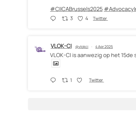
#CIICABrussels2025
#AdvocacyI
3
4
Twitter
VLOK-CI
@vlokci
·
4 Apr 2025
VLOK-CI is aanwezig op het 15de
1
Twitter