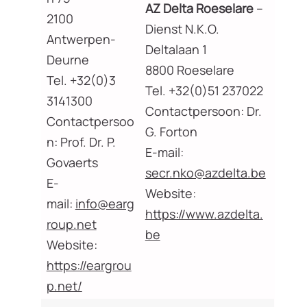
AZ Delta Roeselare
–
2100
Dienst N.K.O.
Antwerpen-
Deltalaan 1
Deurne
8800 Roeselare
Tel. +32(0)3
Tel. +32(0)51 237022
3141300
Contactpersoon: Dr.
Contactpersoo
G. Forton
n: Prof. Dr. P.
E-mail:
Govaerts
secr.nko@azdelta.be
E-
Website:
mail:
info@earg
https://www.azdelta.
roup.net
be
Website:
https://eargrou
p.net/