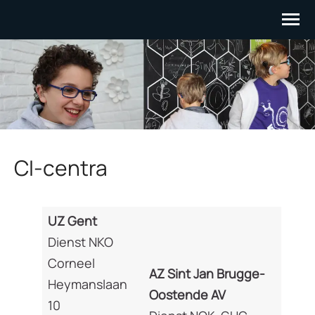
Skip
to
content
(Press
Enter)
CI-centra
UZ Gent
Dienst NKO
Corneel
AZ Sint Jan Brugge-
Heymanslaan
Oostende AV
10