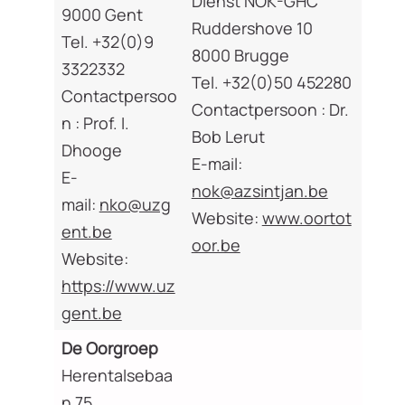
Dienst NOK-GHC
9000 Gent
Ruddershove 10
Tel. +32(0)9
8000 Brugge
3322332
Tel. +32(0)50 452280
Contactpersoo
Contactpersoon : Dr.
n : Prof. I.
Bob Lerut
Dhooge
E-mail:
E-
nok@azsintjan.be
mail:
nko@uzg
Website:
www.oortot
ent.be
oor.be
Website:
https://www.uz
gent.be
De Oorgroep
Herentalsebaa
n 75