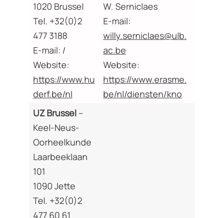
1020 Brussel
W. Serniclaes
Tel. +32(0)2
E-mail:
477 3188
willy.serniclaes@ulb.
E-mail: /
ac.be
Website:
Website:
https://www.hu
https://www.erasme.
derf.be/nl
be/nl/diensten/kno
UZ Brussel
–
Keel-Neus-
Oorheelkunde
Laarbeeklaan
101
1090 Jette
Tel. +32(0)2
477 60 61