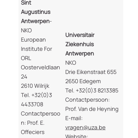
Sint
Augustinus
Antwerpen
-
NKO
Universitair
European
Ziekenhuis
Institute For
Antwerpen
ORL
NKO
Oosterveldlaan
Drie Eikenstraat 655
24
2650 Edegem
2610 Wilrijk
Tel. +32(0)3 8213385
Tel. +32(0)3
Contactpersoon:
4433708
Prof. Van de Heyning
Contactpersoo
E-mail:
n: Prof. E.
vragen@uza.be
Offeciers
Website: