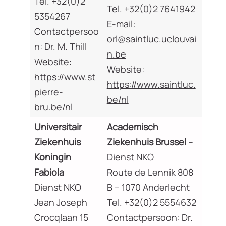
Tel. +32(0)2
Tel. +32(0)2 7641942
5354267
E-mail:
Contactpersoo
orl@saintluc.uclouvai
n: Dr. M. Thill
n.be
Website:
Website:
https://www.st
https://www.saintluc.
pierre-
be/nl
bru.be/nl
Universitair
Academisch
Ziekenhuis
Ziekenhuis Brussel
–
Koningin
Dienst NKO
Fabiola
Route de Lennik 808
Dienst NKO
B – 1070 Anderlecht
Jean Joseph
Tel. +32(0)2 5554632
Crocqlaan 15
Contactpersoon: Dr.